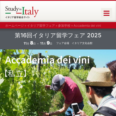
ホームページ
»
イタリア留学フェア
»
参加学校
»
Accademia dei vini
第16回イタリア留学フェア
2025
8
9
11
11
フェア会場 イタリア文化会館
月
日
月
日
Accademia dei vini
【私立】