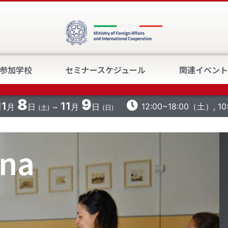
参加学校
セミナースケジュール
関連イベント
8
9
11
11
12:00~18:00（土）, 1
月
日
月
日
(土)
(日)
ana