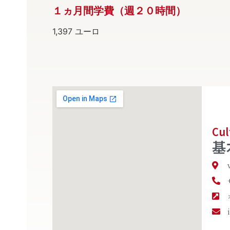
１ヵ月間学費（週２０時間）
1,397 ユーロ
Cul
基