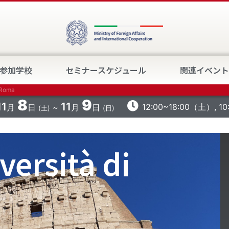
参加学校
セミナースケジュール
関連イベント
 Roma
8
9
11
11
12:00~18:00（土）, 1
月
日
月
日
(土)
(日)
versità di