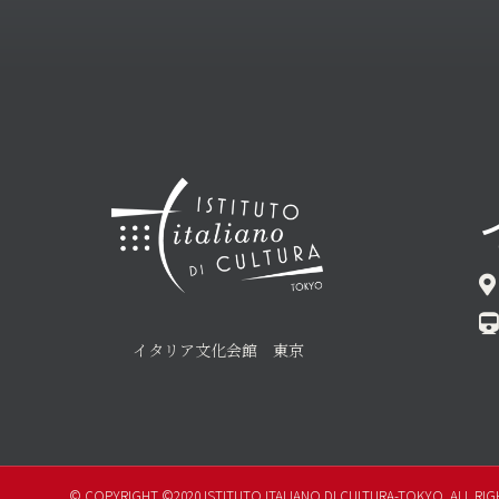
イタリア文化会館 東京
© COPYRIGHT ©2020 ISTITUTO ITALIANO DI CULTURA-TOKYO. ALL RIG