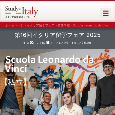
ホームページ
»
イタリア留学フェア
»
参加学校
»
Scuola Leonardo da Vinci
第16回イタリア留学フェア
2025
8
9
11
11
フェア会場 イタリア文化会館
月
日
月
日
Scuola Leonardo da
Vinci
【私立】